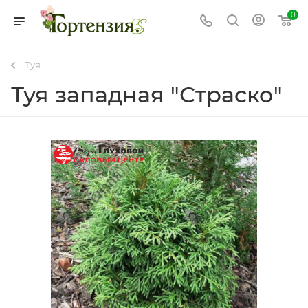
0
Туя
Туя западная "Страско"