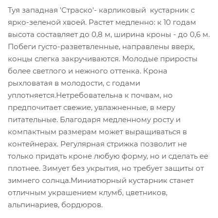
Туя западная 'Страско'- карликовый кустарник с
ярко-зеленой хвоей. Растет медленно: к 10 годам
высота составляет до 0,8 м, ширина кроны - до 0,6 м.
Побеги густо-разветвленные, направлены вверх,
концы слегка закручиваются. Молодые приросты
более светлого и нежного оттенка. Крона
рыхловатая в молодости, с годами
уплотняется.Нетребовательна к почвам, но
предпочитает свежие, увлажненные, в меру
питательные. Благодаря медленному росту и
компактным размерам может выращиваться в
контейнерах. Регулярная стрижка позволит не
только придать кроне любую форму, но и сделать ее
плотнее. Зимует без укрытия, но требует защиты от
зимнего солнца.Миниатюрный кустарник станет
отличным украшением клумб, цветников,
альпинариев, бордюров.