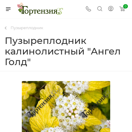
0
Пузыреплодник
Пузыреплодник
калинолистный "Ангел
Голд"