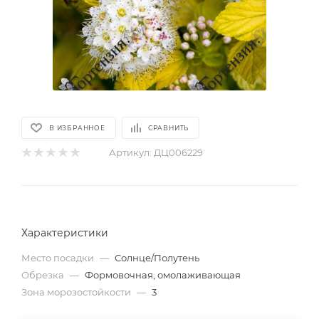
В ИЗБРАННОЕ
СРАВНИТЬ
Артикул:
ДЦ006229
Характеристики
Место посадки
—
Солнце/Полутень
Обрезка
—
Формовочная, омолаживающая
Зона морозостойкости
—
3