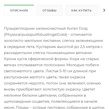
ОПИСАНИЕ
ОТЗЫВЫ
КАК КУПИТЬ
О
Пузыреплодник калинолистный Ангел Голд
(PhysocarpusopulifoliusAngelGold) - отличается
золотисто-желтыми листьями, слегка зеленеющими
в середине лета. Кустарник высотой до 2,5 метров с
раскидистыми слегка поникающими ветками.
Крона куста сферической формы. Кора на старых
ветках отслаивается полосками. Молодые побеги
светложелтого цвета. Листья 5-10 см длиной при
распускании желтого цвета, такая окраска
сохраняется недолго, потом они зеленеют, осенью
вновь приобретают золотистую окраску. Цветет
мелкими белыми цветками, собранными в
щитковидные соцветия, появляющиеся в начале
июня. Плоды – острые листовки, собранные в щитки,