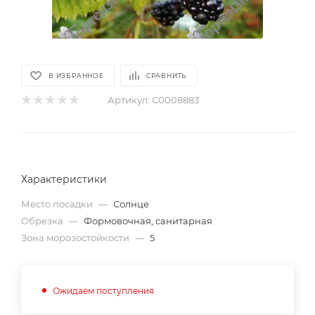
В ИЗБРАННОЕ
СРАВНИТЬ
Артикул:
С0008883
Характеристики
Место посадки
—
Солнце
Обрезка
—
Формовочная, санитарная
Зона морозостойкости
—
5
Ожидаем поступления