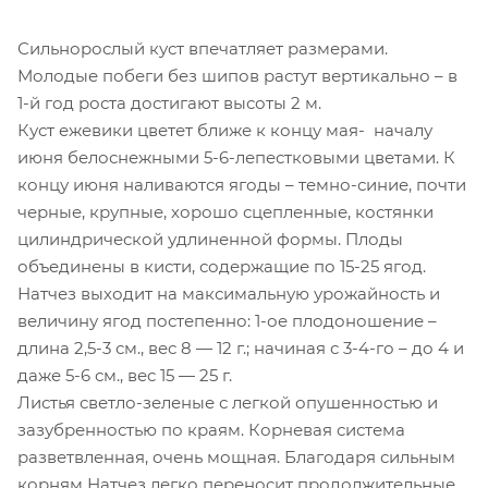
Сильнорослый куст впечатляет размерами.
Молодые побеги без шипов растут вертикально – в
1-й год роста достигают высоты 2 м.
Куст ежевики цветет ближе к концу мая- началу
июня белоснежными 5-6-лепестковыми цветами. К
концу июня наливаются ягоды – темно-синие, почти
черные, крупные, хорошо сцепленные, костянки
цилиндрической удлиненной формы. Плоды
объединены в кисти, содержащие по 15-25 ягод.
Натчез выходит на максимальную урожайность и
величину ягод постепенно: 1-ое плодоношение –
длина 2,5-3 см., вес 8 — 12 г.; начиная с 3-4-го – до 4 и
даже 5-6 см., вес 15 — 25 г.
Листья светло-зеленые с легкой опушенностью и
зазубренностью по краям. Корневая система
разветвленная, очень мощная. Благодаря сильным
корням Натчез легко переносит продолжительные