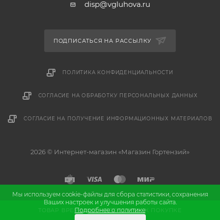
disp@vgluhova.ru
ПОДПИСАТЬСЯ НА РАССЫЛКУ
ПОЛИТИКА КОНФИДЕНЦИАЛЬНОСТИ
СОГЛАСИЕ НА ОБРАБОТКУ ПЕРСОНАЛЬНЫХ ДАННЫХ
СОГЛАСИЕ НА ПОЛУЧЕНИЕ ИНФОРМАЦИОННЫХ МАТЕРИАЛОВ
2026 © Интернет-магазин «Магазин Гортензий»
Мы используем cookie-файлы для сбора статистики, сохранения
Ваших настроек и улучшения работы сайта.
и
Разработка
продвижение сайта
Подробнее о политике
ТОВАР ВРЕМЕННО НЕДОСТУПЕН К ПОКУПКЕ