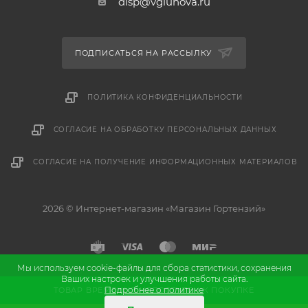
disp@vgluhova.ru
ПОДПИСАТЬСЯ НА РАССЫЛКУ
ПОЛИТИКА КОНФИДЕНЦИАЛЬНОСТИ
СОГЛАСИЕ НА ОБРАБОТКУ ПЕРСОНАЛЬНЫХ ДАННЫХ
СОГЛАСИЕ НА ПОЛУЧЕНИЕ ИНФОРМАЦИОННЫХ МАТЕРИАЛОВ
2026 © Интернет-магазин «Магазин Гортензий»
Мы используем cookie-файлы для сбора статистики, сохранения
Ваших настроек и улучшения работы сайта.
и
Разработка
продвижение сайта
Подробнее о политике
ТОВАР ВРЕМЕННО НЕДОСТУПЕН К ПОКУПКЕ