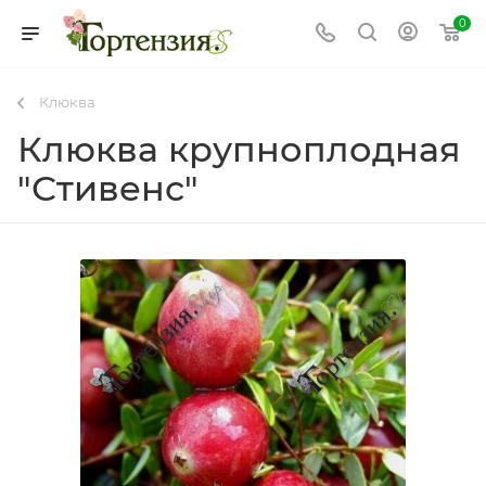
0
Клюква
Клюква крупноплодная
"Стивенс"