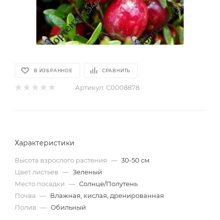
В ИЗБРАННОЕ
СРАВНИТЬ
Артикул:
С0008878
Характеристики
Высота взрослого растения
—
30-50 см
Цвет листьев
—
Зеленый
Место посадки
—
Солнце/Полутень
Почва
—
Влажная, кислая, дренированная
Полив
—
Обильный